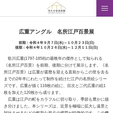
広重アングル 名所江戸百景展
前期：令和４年９月７日(水)～１０月２３日(日)
後期：令和４年１０月２６日(水)～１２月１１日(日)
歌川広重(1797-1858)の最晩年の傑作として知られる
《名所江戸百景》を前期、後期に分けて展示します。《名
所江戸百景》は広重が還暦を迎える直前からこの世を去る
までの2年半にわたって制作を続けた江戸の名所絵シリー
ズです。広重が描く118枚の絵に、目次と二代広重の絵1
枚を加えた120枚から成ります。
広重は江戸の町をカラフルに切り取り、季節も豊かに描
き分けました。本シリーズは、近景を極端に拡大し遠景と
対比させるなどの斬新な視点の構図が特徴的です。この機