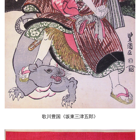
歌川豊国《坂東三津五郎》