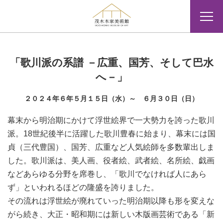
「歌川派の系譜 －広重、国芳、そして巴水
へ－」
２０２４年６年５月１５日（水）～ ６月３０日（日）
幕末から明治期にかけて浮世絵界で一大勢力を誇った歌川
派。18世紀後半に活躍した歌川豊春に始まり、幕末には国
貞（三代豊国）、国芳、広重など人気絵師を多数輩出しま
した。歌川派は、美人画、役者絵、武者絵、名所絵、戯画
などあらゆる分野を席巻し、「歌川でなければ人にあら
ず」といわれるほどの隆盛を誇りました。
その流れは浮世絵が廃れていった明治期以降も形を変えな
がら続き、大正・昭和期には新しい木版画芸術である「新