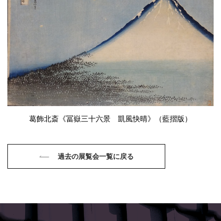
葛飾北斎《冨嶽三十六景 凱風快晴》（藍摺版）
過去の展覧会一覧に戻る